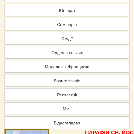
Юніорат
Семінарія
Студії
Орден світських
Молодь св. Франциска
Євангелізація
Реколекції
Місії
Відеогалерея
ПАРАФІЯ
СВ. ЙО