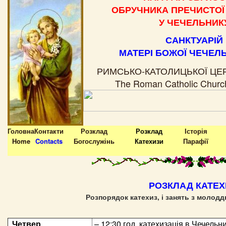
ОБРУЧНИКА ПРЕЧИСТОЇ 
У ЧЕЧЕЛЬНИК
САНКТУАРІЙ
МАТЕРІ БОЖОЇ ЧЕЧЕЛ
РИМСЬКО-КАТОЛИЦЬКОЇ ЦЕР
The Roman Catholic Church
Головна
Контакти
Розклад
Розклад
Історія
Home
Contacts
Богослужінь
Катехизи
Парафії
РОЗКЛАД КАТЕХ
Розпорядок катехиз, і занять з молодд
Четвер
– 12:30 год. катехизація в Чечельниц