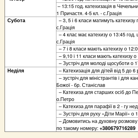
– 13:15 год. катехизація в Чечельни
1 Причастя. 4-5 кл. - с.Грація
Субота
– 3, 5 і 6 класи матимуть катехизу
с.Грація
– 4 клас має катехизу о 13:45 год. 
с.Грація
– 7 і 8 класи мають катехизу о 12:0
– 9,10 і 11 класи мають катехизу о 
– Зустріч для молоді щосуботи о 17
Неділя
– Катехизація для дітей від 5 до 6
– зустріч для міністрантів і для к
Божої - бр. Станіслав
– Катехиза для старших осіб до П
о.Петро
– Катехиза для парафії в 2 - гу не
– Зустріч для руху «Діти Марії» о 1
– Домовитись на духовну розмову 
по такому номеру:
+380679716289