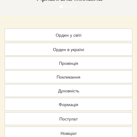
Орден у світі
Орден в україні
Провінція
Покликання
Духовність
Формація
Постулат
Новіціат