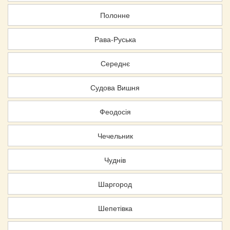
Полонне
Рава-Руська
Середнє
Судова Вишня
Феодосія
Чечельник
Чуднів
Шаргород
Шепетівка